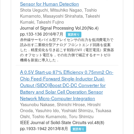
Sensor for Human Detection
Shota Ueguchi, Mitsuhiko Nagao, Toshio
Kumamoto, Masayoshi Shirahata, Takeshi
Kumaki, Takeshi Fujino
Journal of Signal Processing Vol.20(No.4)
pp.133-136 2016年7月
査読有り
赤外線サーモパイル型アレイセンサの出力を低消費電力で
読み出す二重積分型アナログ フロントエンド回路を提案
した．精度劣化を引き起こす初段のV/I（電圧電流）変換器
の オフセット電圧を，その出力側で補正するオートゼロ
機構を新規に導入した．
A 0.5V Start-up 87% Efficiency 0.75mm2 On-
Chip Feed-Forward Single-Inductor Dual-
Output (SIDO)Boost DC-DC Converter for
Battery and Solar Cell Operation Sensor
Network Micro-Computer Integration
Yasunobu Nakase, Shinichi Hirose, Hiroshi
Onoda, Yasuhiro Ido, Yoshiaki Shimizu, Tsukasa
Oishi, Toshio Kumamoto, Toru Shimizu
IEEE Journal of Solid-State Circuits vol.48(8)
pp.1933-1942 2013年8月
査読有り