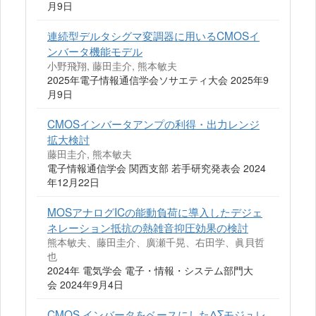
月9日
連続型デルタシグマ変調器に用いるCMOSイ
ンバータ機能モデル
小野飛翔, 藤田圭介, 熊本敏夫
2025年電子情報通信学会ソサエティ大会 2025年9
月9日
CMOSインバータアンプの利得・出力レンジ
拡大検討
藤田圭介, 熊本敏夫
電子情報通信学会 関西支部 若手研究発表会 2024
年12月22日
MOSアナログICの能動負荷に導入したデジェ
ネレーション抵抗の熱雑音抑圧効果の検討
熊本敏夫、藤田圭介、廣瀬千晃、右田学、眞貝哲
也
2024年 電気学会 電子・情報・システム部門大
会 2024年9月4日
CMOS インバータをベースにしたΔΣモジュレ