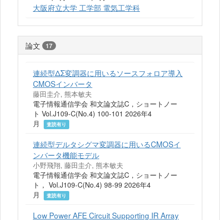
大阪府立大学 工学部 電気工学科
論文
17
連続型ΔΣ変調器に用いるソースフォロア導入
CMOSインバータ
藤田圭介, 熊本敏夫
電子情報通信学会 和文論文誌C，ショートノー
ト Vol.J109-C(No.4) 100-101 2026年4
月
査読有り
連続型デルタシグマ変調器に用いるCMOSイ
ンバータ機能モデル
小野飛翔, 藤田圭介, 熊本敏夫
電子情報通信学会 和文論文誌C，ショートノー
ト， Vol.J109-C(No.4) 98-99 2026年4
月
査読有り
Low Power AFE Circuit Supporting IR Array