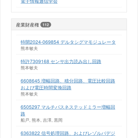
電子情報通信学会
産業財産権
112
特開2024-069854 デルタシグマモジュレータ
熊本敏夫
特許7309168 センサ出力読み出し回路
熊本敏夫
6608645 増幅回路、積分回路、電圧比較回路
および電圧時間変換回路
熊本敏夫
6505297 マルチパスネステッドミラー増幅回
路
船戸, 熊本, 吉澤, 黒岡
6363822 信号処理回路、およびレゾルバデジ