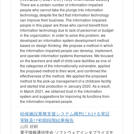
There are a certain number of information-impaired
people who cannot take the plunge into information
technology, despite the fact that information technology
can improve their business. The information-impaired
people in this paper are those who cannot benefit from
information technology due to lack of personnel or budget
in the organization. In order to solve this problem, we
developed an information system development method
based on design thinking. We propose a method in which
the information-impaired people can develop, implement,
and operate information systems themselves. We focused
on the teachers and staff of child-care facilities as one of
the categories of the informationally vulnerable, applied
the proposed method to their work, and confirmed the
effectiveness of the method. We applied the proposed
method to the pick-up management of a childcare facility
and started trial production in January 2020. As a result,
in March 2021, we obtained trust in the information
system and suggestions for improving its functions from
the information-impaired people.
幼保施設業務支援システム構想における実証
実験及び初期段階結果報告
山田 耕嗣
電子情報通信学会 ソフトウェアインタプライズモ