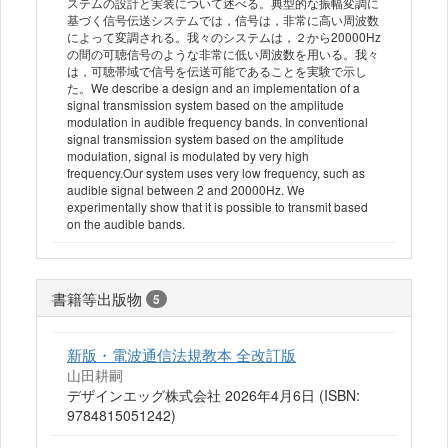
ステムの設計と実装について述べる。典型的な振幅変調に
基づく信号伝送システムでは，信号は，非常に高い周波数
によって変調される。我々のシステムは，２から20000Hz
の間の可聴信号のような非常に低い周波数を用いる。我々
は，可聴帯域で信号を伝送可能であることを実験で示し
た。We describe a design and an implementation of a
signal transmission system based on the amplitude
modulation in audible frequency bands. In conventional
signal transmission system based on the amplitude
modulation, signal is modulated by very high
frequency.Our system uses very low frequency, such as
audible signal between 2 and 20000Hz. We
experimentally show that it is possible to transmit based
on the audible bands.
書籍等出版物
5
新版・電波通信法規教本 全改訂版
山田耕嗣
デザインエッグ株式会社 2026年4月6日 (ISBN:
9784815051242)