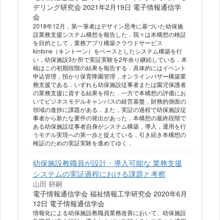
デリング研究会 2021年2月19日 電子情報通信学
会
2018年12月，第一筆者はデザイン思考に基づいた幼保施
設業務支援システム構想を報告した．我々は本構想の検証
を目的として，業務アプリ構築クラウドサービス
kintone（キントーン）をベースとしたシステム構築を行
い，幼保施設3か所で実証実験を2年余り継続している．本
稿はこの初期段階の結果を報告する．具体的にはイベント
申込管理，預かり保育降園管理，オンラインバザー構築業
務支援である．いずれも幼保施設従事者または園児保護者
の業務支援に資する結果を得た．一方で本構想の評価にお
いてビジネスモデルキャンバスの経営基盤，財務的側面の
領域の進捗に課題がある．また，実証の過程で幼保施設従
事者から新たな要件の発出があった．本構想の最終段階で
ある幼保施設従事者自身がシステム構築，導入，運用を行
うモデル実現への第一歩と捉えている．引き続き本構想の
検証のための実証実験を進めてゆく．
幼保施設教職員が設計・導入可能な 業務支援
システムの実証過程における課題と考察
山田 耕嗣
電子情報通信学会 福祉情報工学研究会 2020年6月
12日 電子情報通信学会
情報化による幼保施設教職員業務改善において、幼保施設