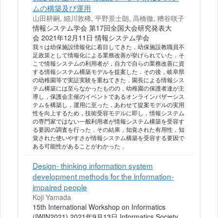
ムの構築及び運用
山田耕嗣, 細川敦稀, 平野景士朗, 高橋徹, 糟谷咲子
情報システム学会 第17回全国大会研究発表大
会 2021年12月11日 情報システム学会
我々は幼保施設情報化に着目してきた．幼保施設教職員不
足政策として情報化による業務改善が挙げられていた．そ
こで情報システムの利用者が，自力で自らの業務改善に資
する情報システム構築モデルを提案した．その後，岐阜県
の幼稚園等で実証実験を重ねてきた．園長による情報シス
テム構築には至らなかったものの，幼稚園の保護者達が主
導し，保護会主催のイベントであるオンラインバザーシス
テムを構築し，運用に至った．あわせて提案モデルの実用
性を向上するため，技術受容モデルに即し，情報システム
の専門家ではない一般利用者が情報システム構築を受容す
る要因の調査を行った．その結果，知覚された有用性，知
覚された使いやすさが情報システム構築を受容する要因で
ある可能性があることがわかった．
Design- thinking information system
development methods for the information-
impaired people
Koji Yamada
15th International Workshop on Informatics
(IWIN2021) 2021年9月13日 Informatics Society