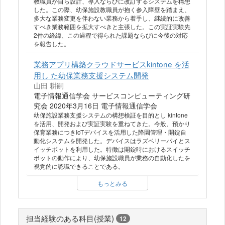
教職員が自ら設計、導入ならびに改訂するシステムを構想
した。この際、幼保施設教職員が抱く参入障壁を踏まえ、
多大な業務変更を伴わない業務から着手し、継続的に改善
すべき業務範囲を拡大すべきと主張した。この実証実験先
2件の経緯、この過程で得られた課題ならびに今後の対応
を報告した。
業務アプリ構築クラウドサービスkintone を活
用し た幼保業務支援システム開発
山田 耕嗣
電子情報通信学会 サービスコンピューティング研
究会 2020年3月16日 電子情報通信学会
幼保施設業務支援システムの構想検証を目的とし kintone
を活用、開発および実証実験を重ねてきた。今般、預かり
保育業務につきIoTデバイスを活用した降園管理・開錠自
動化システムを開発した。デバイスはラズベリーパイとス
イッチボットを利用した。特徴は開錠時におけるスイッチ
ボットの動作により、幼保施設職員が業務の自動化したを
視覚的に認識できることである。
もっとみる
担当経験のある科目(授業)
12