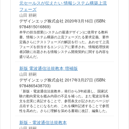
元セールスが伝えたい 情報システム構築上流
フェーズ
山田 耕嗣
デザインエッグ株式会社 2020年3月16日 (ISBN:
9784815016869)
本学の担当授業(システムの最適デザイン)に使用する教科
書。情報システム構築の上流フェーズたる要求定義、要件
定義さらにテストフェーズの解説を行った。あわせて上流
フェーズを担当するエンジニアに要求され、情報処理技術
者試験に出題される情報システム開発契約に関する内容を
盛り込んだ。
新版 電波通信法規教本 増補版
山田 耕嗣
デザインエッグ株式会社 2017年3月27日 (ISBN:
9784865438703)
「新版・電波通信法規教本」発行から3年経過し、国家試
験の動向変化を鑑み内容の不足を補った。また電波法等条
文を忠実に表記することで、参照条文が記されたページが
点在することになるため、これを欄外記述することで参照
性を高めた。さらに理解を深める書籍に改訂、編集した。
新版・電波通信法規教本
山田 耕嗣