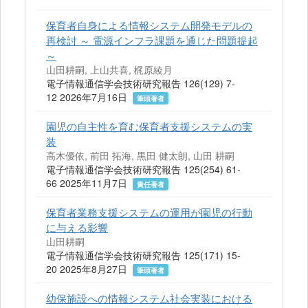
保育者自身による情報システム開発モデルの
再検討 ～ 電源インフラ課題を通じた問題提起
～
山田耕嗣, 上山共喜, 梶原綾月
電子情報通信学会技術研究報告 126(129) 7-
12 2026年7月16日
筆頭著者
園児の自主性を育む保育者支援システムの実
装
高木優依, 前田 拓海, 黒田 健太朗, 山田 耕嗣
電子情報通信学会技術研究報告 125(254) 61-
66 2025年11月7日
責任著者
保育者業務支援システムの運用が園児の行動
に与える影響
山田耕嗣
電子情報通信学会技術研究報告 125(171) 15-
20 2025年8月27日
筆頭著者
幼保施設への情報システム社会実装における