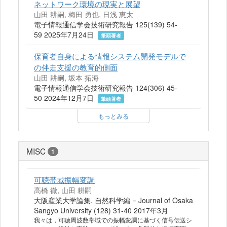
ネットワーク環境の現実と展望
山田 耕嗣, 梅田 勇也, 日浅 恵太
電子情報通信学会技術研究報告 125(139) 54-
59 2025年7月24日
筆頭著者
保育者自身による情報システム開発モデルで
の伴走支援の教育的側面
山田 耕嗣, 坂本 拓海
電子情報通信学会技術研究報告 124(306) 45-
50 2024年12月7日
筆頭著者
もっとみる
MISC
1
可聴帯域振幅変調
高橋 徹, 山田 耕嗣
大阪産業大学論集. 自然科学編 = Journal of Osaka
Sangyo University (128) 31-40 2017年3月
我々は，可聴周波数帯域での振幅変調に基づく信号伝送シ