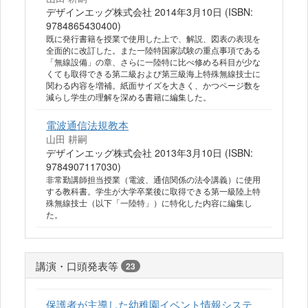
デザインエッグ株式会社 2014年3月10日 (ISBN:
9784865430400)
既に発行書籍を授業で使用した上で、解説、図表の表現を
全面的に改訂した。また一陸特国家試験の重点事項である
「無線設備」の章、さらに一陸特に比べ修める科目が少な
くても取得できる第二級および第三級海上特殊無線技士に
関わる内容を増補。紙面サイズを大きく、かつページ数を
減らし学生の理解を深める書籍に編集した。
電波通信法規教本
山田 耕嗣
デザインエッグ株式会社 2013年3月10日 (ISBN:
9784907117030)
非常勤講師担当授業（電波、通信関係の法令講義）に使用
する教科書。学生が大学卒業後に取得できる第一級陸上特
殊無線技士（以下「一陸特」）に特化した内容に編集し
た。
講演・口頭発表等
23
保護者が主導した幼稚園イベント情報システ