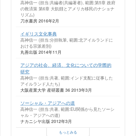
高神信一 (担当:共編者(共編著者), 範囲:第5章 政府
の救済策 第6章 大飢饉とアメリカ移民のナショナ
リズム)
刀水書房 2016年2月
イギリス文化事典
高神信一 (担当:分担執筆, 範囲:北アイルランドに
おける宗派差別)
丸善出版 2014年11月
アジアの社会、経済、文化についての学際的
研究
高神信一 (担当:共著, 範囲:インド支配に従事した
アイルランド人たち)
大阪産業大学 産研叢書 36 2013年3月
ソーシャル・アジアへの道
高神信一 (担当:共著, 範囲:EU関係から見たソーシ
ャル・アジアへの道)
ナカニシヤ出版 2012年3月
もっとみる