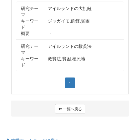
研究テー
アイルランドの大飢饉
マ
キーワー
ジャガイモ,飢饉,貧困
ド
概要
・
研究テー
アイルランドの救貧法
マ
キーワー
救貧法,貧困,植民地
ド
1
一覧へ戻る