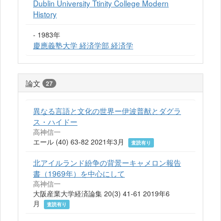
Dublin University Ttinity College Modern
History
- 1983年
慶應義塾大学 経済学部 経済学
論文
27
異なる言語と文化の世界ー伊波普猷とダグラ
ス・ハイドー
高神信一
エール (40) 63-82 2021年3月
査読有り
北アイルランド紛争の背景ーキャメロン報告
書（1969年）を中心にして
高神信一
大阪産業大学経済論集 20(3) 41-61 2019年6
月
査読有り