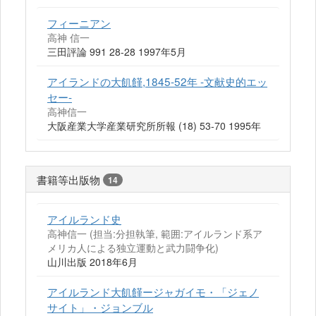
フィーニアン
高神 信一
三田評論 991 28-28 1997年5月
アイランドの大飢饉,1845-52年 -文献史的エッ
セー-
高神信一
大阪産業大学産業研究所所報 (18) 53-70 1995年
書籍等出版物
14
アイルランド史
高神信一 (担当:分担執筆, 範囲:アイルランド系ア
メリカ人による独立運動と武力闘争化)
山川出版 2018年6月
アイルランド大飢饉ージャガイモ・「ジェノ
サイト」・ジョンブル