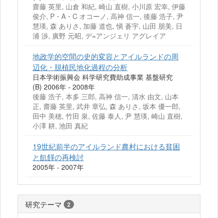
齋藤 英里, 山倉 和紀, 崎山 直樹, 小川原 宏幸, 伊藤
俊介, P・A・C オコーノ, 高神 信一, 後藤 浩子, 尹
慧瑛, 森 ありさ, 加藤 道也, 愼 蒼宇, 山田 朋美, 日
浦 渉, 廣野 元昭, デ=アンジェリ アグレイア
地政学的空間の史的変容とアイルランドの周
辺化・脱植民地化過程の分析
日本学術振興会 科学研究費助成事業 基盤研究
(B) 2006年 - 2008年
後藤 浩子, 本多 三郎, 高神 信一, 清水 由文, 山本
正, 齋藤 英里, 武井 章弘, 森 ありさ, 坂本 優一郎,
田中 美穂, 竹田 泉, 佐藤 泰人, 尹 慧瑛, 崎山 直樹,
小澤 耕, 池田 真紀
19世紀前半のアイルランド農村における貧困
と飢饉の再検討
2005年 - 2007年
研究テーマ
2