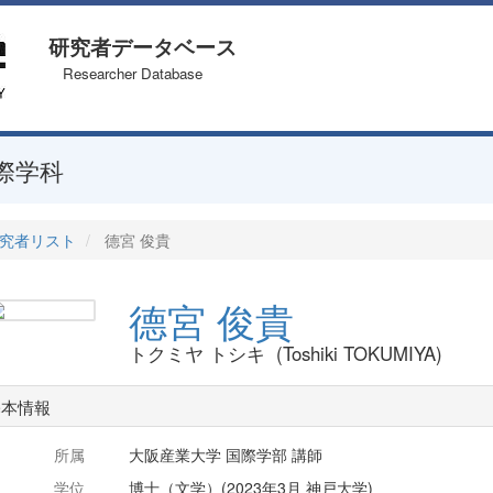
研究者データベース
Researcher Database
際学科
究者リスト
德宮 俊貴
德宮 俊貴
トクミヤ トシキ (Toshiki TOKUMIYA)
基本情報
所属
大阪産業大学 国際学部 講師
学位
博士（文学）(2023年3月 神戸大学)