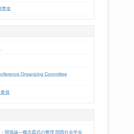
態専攻
員
Conference Organizing Committee
集委員
者・関係論―概念図式の整理 関西社会学会