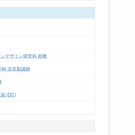
ンデザイン研究科 助教
学科 非常勤講師
師
 (DC)