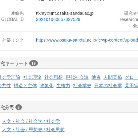
連絡先
ttkmy
int.osaka-sandai.ac.jp
研究者
J-GLOBAL ID
202101000057027529
researc
会
外部リンク
https://www.osaka-sandai.ac.jp/fc/wp-content/uploa
研究キーワード
19
社会学理論
社会理論
社会思想
現代社会論
他者
人間関係
グロ
公共性
構造と主体
物象化
生権力
社会学史
日本の社会学
見田
研究分野
2
人文・社会 / 社会学 / 社会学
人文・社会 / 思想史 / 社会思想