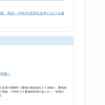
地獄」再訪―70年代見田社会学における価
募特集）
 2 欲望の相乗性―愛他の脱道徳化 2-1 道徳か、愛他的
理論」(1969) 2-3 愛他的欲望のありか―『自我の
て