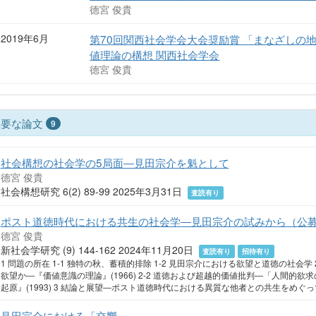
德宮 俊貴
2019年6月
第70回関西社会学会大会奨励賞 「まなざしの
値理論の構想 関西社会学会
德宮 俊貴
主要な論文
9
社会構想の社会学の5局面―見田宗介を魁として
德宮 俊貴
社会構想研究 6(2) 89-99 2025年3月31日
査読有り
ポスト道徳時代における共生の社会学―見田宗介の試みから（公
德宮 俊貴
新社会学研究 (9) 144-162 2024年11月20日
査読有り
招待有り
1 問題の所在 1-1 独特の秋、蓄積的排除 1-2 見田宗介における欲望と道徳の社会学
欲望か―『価値意識の理論』(1966) 2-2 道徳および超越的価値批判―「人間的欲求の
起原』(1993) 3 結論と展望―ポスト道徳時代における異質な他者との共生をめぐっ
見田宗介における「交響」