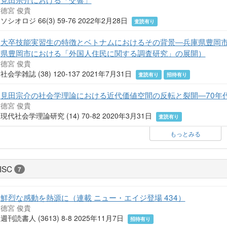
德宮 俊貴
ソシオロジ 66(3) 59-76 2022年2月28日
査読有り
大卒技能実習生の特徴とベトナムにおけるその背景―兵庫県豊岡市
県豊岡市における「外国人住民に関する調査研究」の展開）
德宮 俊貴
社会学雑誌 (38) 120-137 2021年7月31日
査読有り
招待有り
見田宗介の社会学理論における近代価値空間の反転と裂開―70年
德宮 俊貴
現代社会学理論研究 (14) 70-82 2020年3月31日
査読有り
もっとみる
ISC
7
鮮烈な感動を熱源に（連載 ニュー・エイジ登場 434）
德宮 俊貴
週刊読書人 (3613) 8-8 2025年11月7日
招待有り