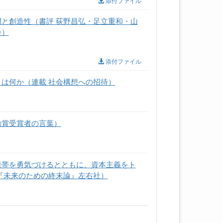
添付ファイル
と創造性（書評 荻野昌弘・足立重和・山
会）
添付ファイル
は何か（連載 社会構想への招待）
励賞受賞者の言葉）
連帯を勇気づけるとともに、資本主義をト
『未来のための終末論』左右社）