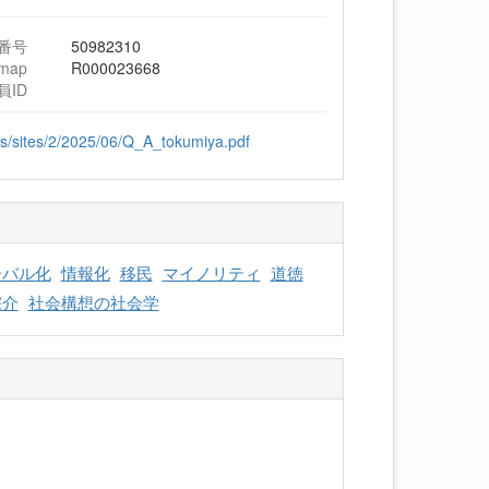
番号
50982310
hmap
R000023668
員ID
ds/sites/2/2025/06/Q_A_tokumiya.pdf
ーバル化
情報化
移民
マイノリティ
道徳
宗介
社会構想の社会学