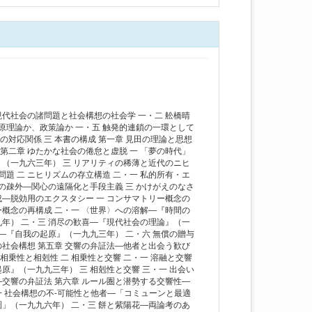
現代社会の諸問題と社会構想の社会学 一・二 舩橋晴
原理論か、政策論か 一・五 触発的連鎖の一環として
の対応関係 三 本書の構成 第一章 見田の理論と思想
第二章 ゆたかな社会の倦怠と虚脱 一 「夢の時代」
（一九六三年） 三 リアリティの稀薄と近代のニヒ
題 二 ニヒリズムの存立構造 二・一 私的所有・エ
の疎外―関心の遠隔化と手段主義 三 かけがえのなさ
―脱効用のエクスタシー 一 コンサマトリー概念の
ー概念の再構成 二・一 〈世界〉への溶解―『時間の
年） 二・三 消尽の歓喜―『現代社会の理論』（一
―『自我の起原』（一九九三年） 二・六 無償の贈与
社会構想 第五章 交響の弁証法―他者と出会う歓び
相乗性と相剋性 二 相乗性と交響 二・一 溶融と交響
』（一九九三年） 三 相剋性と交響 三・一 出会い
―交響の弁証法 第六章 ルール圏と潜勢する交響性―
・一 社会構想の不-可能性と他者―「コミューンと最適
」（一九九六年） 二・三 餅と紫陽花―両論考のあ