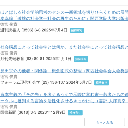
ほとばしる社会学的思考のセンス―新領域を切りひらくための展開
泰幸編『破壊の社会学―社会の再生のために』関西学院大学出版
德宮 俊貴
週刊読書人 (3596) 6-6 2025年7月4日
招待有り
社会構想にとって社会学とは何か、また社会学にとって社会構想と
德宮 俊貴
月刊先端教育 (63) 80-81 2025年1月1日
招待有り
見田宗介の他者・関係論―概念図式の整理（関西社会学会大会奨
德宮 俊貴
フォーラム現代社会学 (23) 136-137 2024年5月7日
招待有り
資本主義の「その先」を考えるうえで示唆に富む書―若者たちの
ータルに批判する言論を活性化させるきっかけに（書評 大澤真幸
德宮 俊貴
図書新聞 (3618) 3-3 2023年12月9日
招待有り
もっとみる