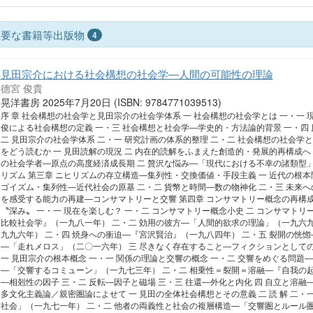
主要な書籍等出版物
4
見田宗介における社会構想の社会学―人間の可能性の理論
德宮 俊貴
晃洋書房 2025年7月20日 (ISBN: 9784771039513)
序 章 社会構想の社会学と見田宗介の社会学体系 一 社会構想の社会学とは 一・一 
俊による社会構想の定義 一・三 社会構想と社会学―学史的・方法論的背景 一・四 
二 見田宗介の社会学体系 二・一 研究計画の体系的整理 二・二 社会構想の社会学と
をどう読むか 一 見田読解の現況 二 内在的読解をふまえた創造的・発展的再構成へ 
の社会学者―原点の高度経済成長期 二 贅沢な悩み―「現代における不幸の諸類型」
リズム 第三章 ニヒリズムの存立構造―集列性・交換価値・手段主義 一 近代の根本問
ゴイズム・集列性―近代社会の原基 二・二 貨幣と時間―数の物神化 二・三 未来へ
を感受する能力の再建―コンサマトリーと交響 第四章 コンサマトリー概念の再構成
〝深み〟 一・一 現在を楽しむ？ 一・二 コンサマトリー概念小史 二 コンサマトリ
比較社会学』（一九八一年） 二・二 効用の彼方―「人間的欲求の理論」（一九六九
九九六年） 二・四 焼身への衝迫―『宮沢賢治』（一九八四年） 二・五 裂開の恍惚
―「走れメロス」（二〇一六年） 三 尽きなく存在すること―フィクションとしての
一 見田宗介の根本概念 一・一 関係の理論と交響の概念 一・二 交響をめぐる問題―
―「交響するコミューン」（一九七三年） 二・二 相乗性＝裂開＝溶融―『自我の起原
―相剋性の因子 三・二 反転―因子と磁場 三・三 往還―外化と内化 四 自立と溶融
多文化主義論／親密圏論によせて 一 見田の全体社会構想とその意義 二 読 解 二
社会」（一九七一年） 二・二 他者の両義性と社会の複層構造―「交響圏とルール圏