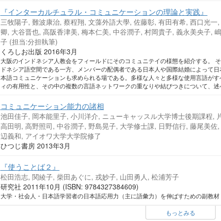
『インターカルチュラル・コミュニケーションの理論と実践』
三牧陽子, 難波康治, 蔡程翔, 文藻外語大學, 佐藤彰, 有田有希, 西口光一,
卿, 大谷晋也, 高阪香津美, 梅本仁美, 中谷潤子, 村岡貴子, 義永美央子, 
子 (担当:分担執筆)
くろしお出版 2016年3月
大阪のインドネシア人教会をフィールドにそのコミュニテイの様態を紹介する。 
ドネシア語空間である一方、メンバーの配偶者である日本人や国際結婚によって日
本語コミュニケーションも求められる場である。多様な人々と多様な使用言語がす
ィの有用性と、その中の複数の言語ネットワークの重なりや結びつきについて、述
コミュニケーション能力の諸相
池田佳子, 岡本能里子, 小川洋介, ニューキャッスル大学博士後期課程, 片岡
高田明, 高野照司, 中谷潤子, 野島晃子, 大学修士課, 日野信行, 藤尾美佐,
辺義和, アイオワ大学大学院修了
ひつじ書房 2013年3月
『使うことば２』
松田浩志, 関綾子, 柴田あぐに, 戎妙子, 山田勇人, 松浦芳子
研究社 2011年10月 (ISBN: 9784327384609)
大学・社会人・日本語学習者の日本語応用力（主に語彙力）を伸ばすための副教材
もっとみる