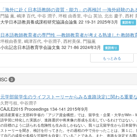
「海外に赴く日本語教師の資質・能力」の再検討 ―海外経験のあ
門脇 薫, 嶋津 百代, 中谷 潤子, 坪根 由香里, 中山 英治, 北出 慶子, 西村 
⼤学⽇本語教員養成課程研究協議会論集 22 19-31 2025年3月
査読有り
日本語教師教育者の専門性 ―教師教育者が考える熟達した教師教
坪根由香里, 嶋津百代, 中谷潤子, 西村美保, 門脇薫
小出記念日本語教育学会論文集 32 71-86 2024年3月
査読有り
もっとみる
ISC
3
元学部留学生のライフストーリーからみる進路決定に関わる重要
久野弓枝, 中谷潤子
CAJLE2015 Proceedings 134-141 2015年9月
経済産業省と文部科学省の「アジア資金構想」では、留学生・企業・大学がWin－
語学習に特化した実践が、進路選択や将来像の形成を左右しているわけではない。
の目標のように語られる危険性も生み出しかねない。我々は元留学生から日本留学
ストーリーを聞き、検討を行ってきた。その過程の中で分かったことは、第１に、
て自己の成長や多様な可能性を自覚していることである。また、進路を決定する際