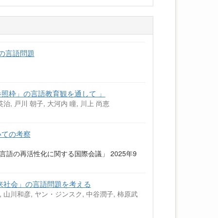
」の言語問題
照枠」の言語教育観を通して 」
英治, 戸川 朝子, 大河内 瞳, 川上 尚恵
いての考察
語の再活性化に関する国際会議」 2025年9
来社会」の言語問題を考える
, 山川和彦, ヤン・ジンスク, 中谷潤子, 柿原武