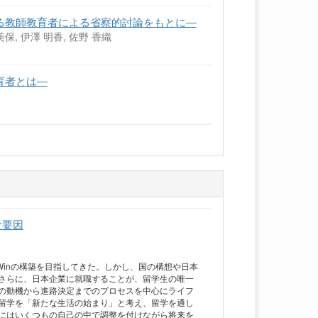
る教師教育者による省察的討論をもとに―
美保, 伊澤 明香, 佐野 香織
育者とは―
な要因
Winの構築を目指してきた。しかし、国の構想や日本
さらに、日本企業に就職することが、留学生の唯一
の動機から進路決定までのプロセスを中心にライフ
留学を「新たな生活の始まり」と考え、留学を通し
にはいくつもの自己の中で調整を付けながら将来を