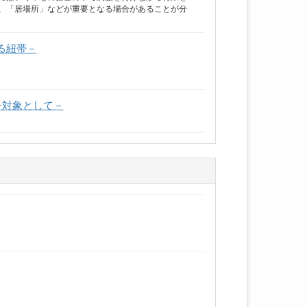
、「居場所」などが重要となる場合があることが分
る紐帯－
を対象として－