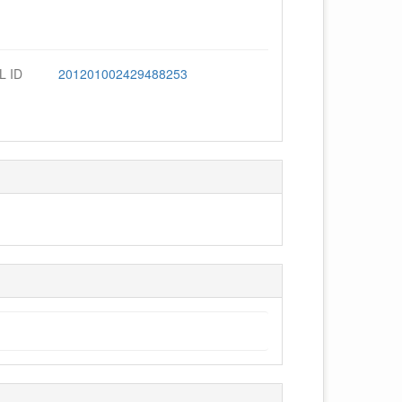
L ID
201201002429488253