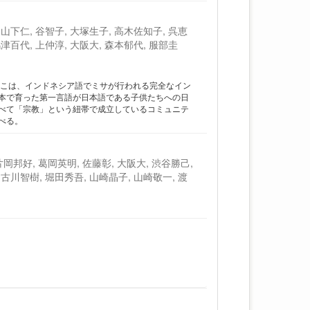
 山下仁, 谷智子, 大塚生子, 高木佐知子, 呉恵
嶋津百代, 上仲淳, 大阪大, 森本郁代, 服部圭
そこは、インドネシア語でミサが行われる完全なイン
本で育った第一言語が日本語である子供たちへの日
べて「宗教」という紐帯で成立しているコミュニテ
べる。
邦好, 葛岡英明, 佐藤彰, 大阪大, 渋谷勝己,
 古川智樹, 堀田秀吾, 山崎晶子, 山崎敬一, 渡