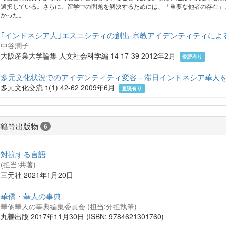
選択している。さらに、留学中の問題を解決するためには、「重要な他者の存在」
かった。
｢インドネシア人｣エスニシティの創出‐宗教アイデンティティによ
中谷潤子
大阪産業大学論集 人文社会科学編 14 17-39 2012年2月
査読有り
多元文化状況でのアイデンティティ変容－滞日インドネシア華人
多元文化交流 1(1) 42-62 2009年6月
査読有り
書籍等出版物
6
対抗する言語
(担当:共著)
三元社 2021年1月20日
華僑・華人の事典
華僑華人の事典編集委員会 (担当:分担執筆)
丸善出版 2017年11月30日 (ISBN: 9784621301760)