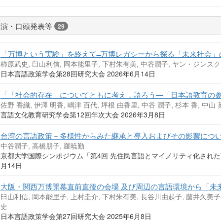
講演・口頭発表等
29
「万博という実験」を終えて ̶̶ 万博レガシーから探る「未来社会
柿原武史, 臼山利信, 岡本能里子, 下村朱有美, 中谷潤子, ヤン・ジンスク
日本言語政策学会第28回研究大会 2026年6月14日
「「社会的存在」についてともに考え，語ろう―「日本語教育の参
佐野 香織, 伊澤 明香, 嶋津 百代, 坪根 由香里, 中谷 潤子, 杉本 香, 中山 
言語文化教育研究学会第12回年次大会 2026年3月8日
台湾の言語政策－多様性からみた継承と導入およびその影響につ
中谷潤子, 高橋朋子, 羅暁勤
京都大学国際シンポジウム「第4回 先住民言語とマイノリティ化された言
月14日
大阪・関西万博開幕直前直後の会場 及び周辺の言語環境から「未
臼山利信, 岡本能里子, 上村圭介, 下村朱有美, 長谷川由起子, 藤井久美子
史
日本言語政策学会第27回研究大会 2025年6月8日