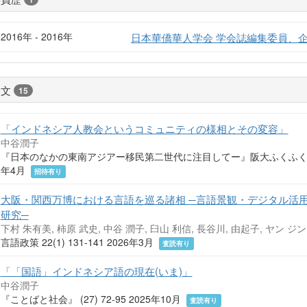
2016年 - 2016年
日本華僑華人学会 学会誌編集委員、
論文
15
「インドネシア人教会というコミュニティの様相とその変容」
中谷潤子
『日本のなかの東南アジアー移民第二世代に注目してー』阪大ふくふくセンタ
年4月
招待有り
大阪・関西万博における言語を巡る諸相 ─言語景観・デジタル活
研究─
下村 朱有美, 柿原 武史, 中谷 潤子, 臼山 利信, 長谷川, 由起子, ヤン ジ
言語政策 22(1) 131-141 2026年3月
査読有り
「「国語」インドネシア語の現在(いま)」
中谷潤子
『ことばと社会』 (27) 72-95 2025年10月
査読有り