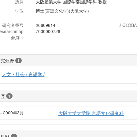
所属
大阪産業大学 国際学部国際学科 教授
学位
博士(言語文化学)(大阪大学)
研究者番号
20609614
J-GLOBA
researchmap
7000000726
会員ID
研究分野
1
人文・社会 / 言語学 /
学歴
1
- 2009年3月
大阪大学大学院 言語文化研究科
委員歴
1