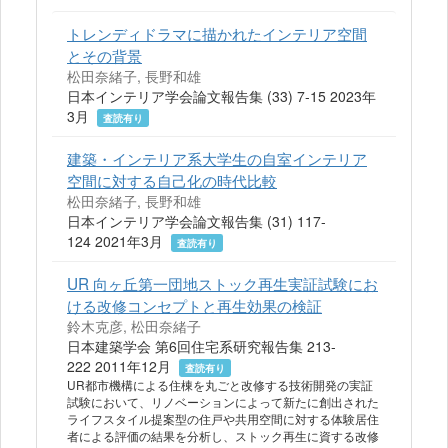
トレンディドラマに描かれたインテリア空間
とその背景
松田奈緒子, 長野和雄
日本インテリア学会論文報告集 (33) 7-15 2023年
3月
査読有り
建築・インテリア系大学生の自室インテリア
空間に対する自己化の時代比較
松田奈緒子, 長野和雄
日本インテリア学会論文報告集 (31) 117-
124 2021年3月
査読有り
UR 向ヶ丘第一団地ストック再生実証試験にお
ける改修コンセプトと再生効果の検証
鈴木克彦, 松田奈緒子
日本建築学会 第6回住宅系研究報告集 213-
222 2011年12月
査読有り
UR都市機構による住棟を丸ごと改修する技術開発の実証
試験において、リノベーションによって新たに創出された
ライフスタイル提案型の住戸や共用空間に対する体験居住
者による評価の結果を分析し、ストック再生に資する改修