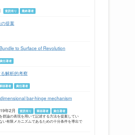
3日
査読有り
最終著者
法の提案
undle to Surface of Revolution
責任著者
する解析的考察
筆頭著者
責任著者
ee-dimensional bar-hinge mechanism
8 2019年2月
査読有り
筆頭著者
責任著者
を群論の表現を用いて記述する方法を提案してい
ない有限メカニズムであるための十分条件を導出で