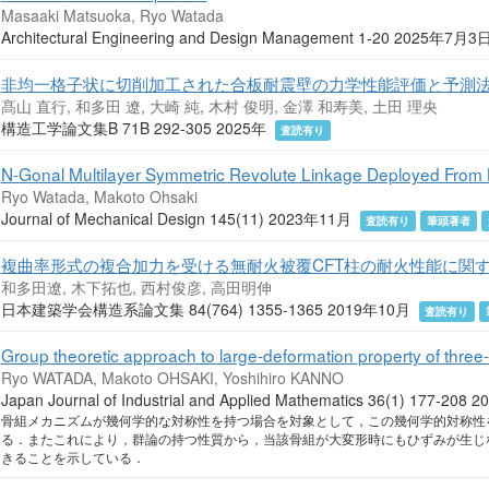
Masaaki Matsuoka, Ryo Watada
Architectural Engineering and Design Management 1-20 2025年7月
非均一格子状に切削加工された合板耐震壁の力学性能評価と予測
髙山 直行, 和多田 遼, 大崎 純, 木村 俊明, 金澤 和寿美, 土田 理央
構造工学論文集B 71B 292-305 2025年
査読有り
N-Gonal Multilayer Symmetric Revolute Linkage Deployed From B
Ryo Watada, Makoto Ohsaki
Journal of Mechanical Design 145(11) 2023年11月
査読有り
筆頭著者
複曲率形式の複合加力を受ける無耐火被覆CFT柱の耐火性能に関
和多田遼, 木下拓也, 西村俊彦, 高田明伸
日本建築学会構造系論文集 84(764) 1355-1365 2019年10月
査読有り
Group theoretic approach to large-deformation property of thr
Ryo WATADA, Makoto OHSAKI, Yoshihiro KANNO
Japan Journal of Industrial and Applied Mathematics 36(1) 177-20
骨組メカニズムが幾何学的な対称性を持つ場合を対象として，この幾何学的対称性
る．またこれにより，群論の持つ性質から，当該骨組が大変形時にもひずみが生じ
きることを示している．