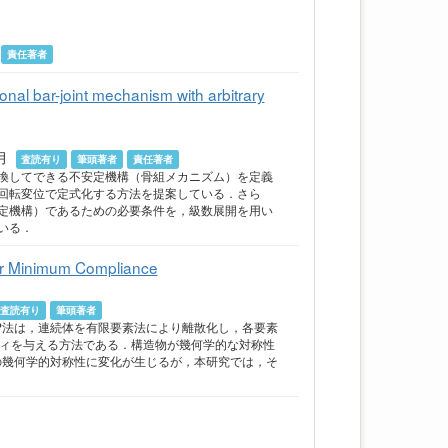
責任著者
nal bar-joint mechanism with arbitrary
年6月
査読有り
筆頭著者
責任著者
換してできる不安定機構（骨組メカニズム）を定義
回転変位で定式化する方法を提案している．さら
定機構）であるための必要条件を，級数展開を用い
いる．
for Minimum Compliance
査読有り
筆頭著者
P法は，連続体を有限要素法により離散化し，各要素
ティを与える方法である．構造物が幾何学的な対称性
の幾何学的対称性に変化が生じるが，本研究では，そ