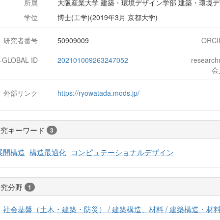
所属
大阪産業大学 建築・環境デザイン学部 建築・環境デ
学位
博士(工学)(2019年3月 京都大学)
研究者番号
50909009
ORCI
J-GLOBAL ID
202101009263247052
researc
会
外部リンク
https://ryowatada.mods.jp/
研究キーワード
3
展開構造
構造最適化
コンピュテーショナルデザイン
研究分野
1
社会基盤（土木・建築・防災） / 建築構造、材料 / 建築構造・材