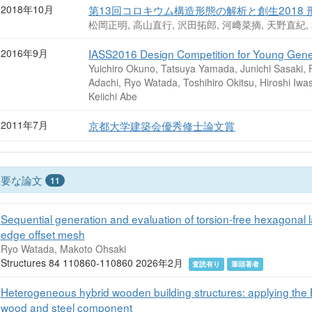
2018年10月
第13回コロキウム構造形態の解析と創生2018
松岡正明, 高山直行, 沢田拓郎, 河﨑菜摘, 天野直紀,
2016年9月
IASS2016 Design Competition for Young Gene
Yuichiro Okuno, Tatsuya Yamada, Junichi Sasaki, 
Adachi, Ryo Watada, Toshihiro Okitsu, Hiroshi Iw
Keiichi Abe
2011年7月
京都大学建築会優秀修士論文賞
主要な論文
11
Sequential generation and evaluation of torsion-free hexagonal la
edge offset mesh
Ryo Watada, Makoto Ohsaki
Structures 84 110860-110860 2026年2月
査読有り
筆頭著者
Heterogeneous hybrid wooden building structures: applying the 
wood and steel component