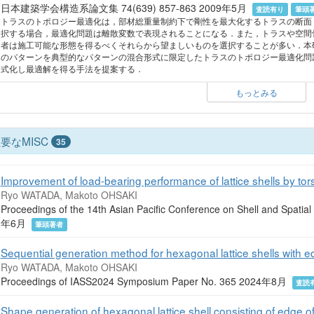
日本建築学会構造系論文集 74(639) 857-863 2009年5月
査読有り
筆頭
トラスのトポロジー最適化は，部材総重量制約下で剛性を最大化するトラスの断面
択する場合，最適化問題は離散変数で表現されることになる．また，トラスや空間
者は施工可能な形態を得るべくそれらから望ましいものを選択することが多い．本
のパターンを典型的なパターンの混合形式に限定したトラスのトポロジー最適化問題
式化し最適解を得る手法を提案する．
もっとみる
要なMISC
35
Improvement of load-bearing performance of lattice shells by tors
Ryo WATADA, Makoto OHSAKI
Proceedings of the 14th Asian Pacific Conference on Shell and Spati
年6月
筆頭著者
Sequential generation method for hexagonal lattice shells with 
Ryo WATADA, Makoto OHSAKI
Proceedings of IASS2024 Symposium Paper No. 365 2024年8月
査読
Shape generation of hexagonal lattice shell consisting of edge o