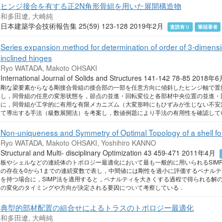
ヒンジ接合を有する正2N角形骨組を用いた展開構造物
和多田遼, 大崎純
日本建築学会技術報告集 25(59) 123-128 2019年2月
査読有り
筆頭著者
Series expansion method for determination of order of 3-dimensio
inclined hinges
Ryo WATADA, Makoto OHSAKI
International Journal of Solids and Structures 141-142 78-85 2018
剛な梁要素からなる剛接合骨組の接合部の一部を任意方向に傾斜したヒンジ軸で置
し，同骨組の任意の変形状態を，節点の並進・回転変位と各部材中央位置の並進・
に，同骨組が工学的に有用な有限メカニズム（大変形時にもひずみが生じない不安
て導出する手法（級数展開法）を考案し，数値例題により手法の有用性を確認して
Non-uniqueness and Symmetry of Optimal Topology of a shell 
Ryo WATADA, Makoto OHSAKI, Yoshihiro KANNO
Structural and Multi- disciplinary Optimization 43 459-471 2011年4月
板やシェルなどの連続体のトポロジー最適化において最も一般的に用いられるSIM
の存在を0から1までの連続変数で表し，中間値には剛性を過小に評価するペナル
を持つ場合に，SIMP法を適用すると，ペナルティを大きくする過程で得られる解
の変化のタイミングや方向が決定される要因について考察している．
典型的部材配置の組合せによるトラスのトポロジー最適化
和多田遼, 大崎純