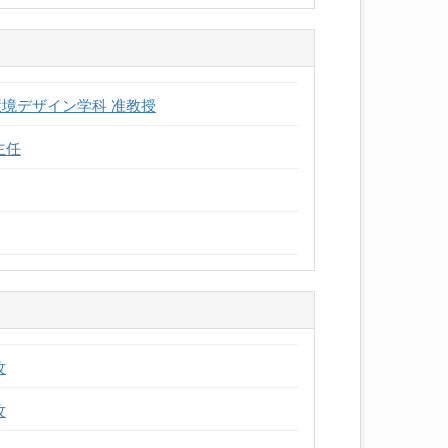
境デザイン学科 准教授
主任
攻
攻