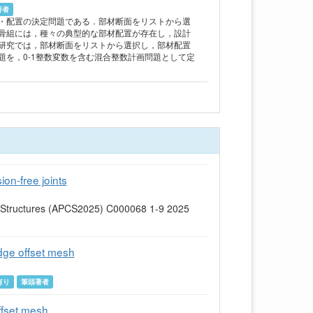
著者
・配置の決定問題である．部材断面をリストから選
骨組には，種々の典型的な部材配置が存在し，設計
研究では，部材断面をリストから選択し，部材配置
を，0-1整数変数を含む混合整数計画問題として定
ion-free joints
al Structures (APCS2025) C000068 1-9 2025
edge offset mesh
有り
筆頭著者
ffset mesh