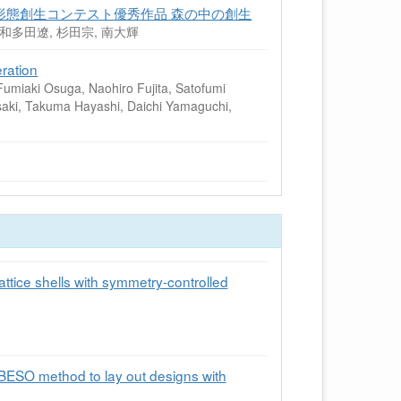
 形態創生コンテスト優秀作品 森の中の創生
 和多田遼, 杉田宗, 南大輝
ration
Fumiaki Osuga, Naohiro Fujita, Satofumi
asaki, Takuma Hayashi, Daichi Yamaguchi,
ttice shells with symmetry-controlled
BESO method to lay out designs with