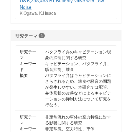
US 6,338,468 B1 Butterfly Valve with Low
Noise
K.Ogawa, K.Hisada
研究テーマ
3
研究テー
バタフライ弁のキャビテーション現
マ
象の抑制に関する研究
キーワー
キャビテーション、バタフライ弁、
ド
騒音抑制、壊食
概要
バタフライ弁はキャビテーションに
さらされるため、壊食や騒音の問題
が発生しやすい。本研究では配管、
弁体形状の改善などによるキャビテ
ーションの抑制方法について研究を
行なう。
研究テー
非定常流れの車体の空力特性に対す
マ
る影響に関する研究
キーワー
非定常流、空力特性、車体