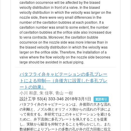
cavitation occurrence will be affected by the biased
velocity distribution in front of a valve. In the biased
velocity distribution in which the velocity was larger on the
nozzle side, there were very small differences in the
number of the cavitation bubbles at each position. If a
cavitation number was small to some extent, the number
of cavitation bubbles at the orifice side also increased due
to vena contracta. Moreover, the cavitation bubble
occurrence on the nozzle side was more intense than in
the biased velocity distribution in which the velocity was
larger on the orifice side. Therefore, the installation of a
valve where the flow velocity on the nozzle side becomes
large should be avoided in actual piping.
バタフライ弁キャビテーションの多孔プレー
トによる抑制—（弁後方に設置した多孔プレ
ートの効果）
小川 和彦, 朱 佳寧, 青山 一樹
設計工学 53(4) 333-346 2018年3月1日
査読有り
バタフライ弁のキャビテーションは、弁後部の大きな流れ
の剥離と、ノズル側とオリフィス側からの流れの干渉によ
って発生する。本研究ではこのキャビテーションを避ける
ために、弁下流側に多孔プレートを挿入することを提案
し、実験から騒音を抑制できることを明らかにした。また
数値解析によりプレートの多数の孔が弁の圧力回復に役立