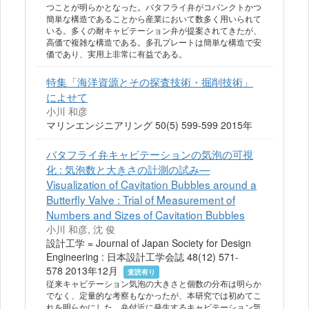
つことが明らかとなった。バタフライ弁がコパンクトかつ
簡単な構造であることから産業において数多く用いられて
いる。多くの耐キャビテーション弁が提案されてきたが、
高価で複雑な構造である。多孔プレートは簡単な構造で安
価であり、実用上非常に有益である。
特集「海洋資源とその探査技術・掘削技術」
によせて
小川 和彦
マリンエンジニアリング 50(5) 599-599 2015年
バタフライ弁キャビテーションの気泡の可視
化 : 気泡数と大きさの計測の試み—
Visualization of Cavitation Bubbles around a
Butterfly Valve : Trial of Measurement of
Numbers and Sizes of Cavitation Bubbles
小川 和彦, 沈 俊
設計工学 = Journal of Japan Society for Design
Engineering : 日本設計工学会誌 48(12) 571-
578 2013年12月
査読有り
従来キャビテーション気泡の大きさと個数の分布は明らか
でなく、定量的な考察もなかったが、本研究では初めてこ
れを明らかにした。弁付近に発生するキャビテーション気