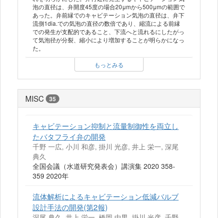
泡の直径は、弁開度45度の場合20μmから500μmの範囲で
あった。弁前縁でのキャビテーション気泡の直径は、弁下
流側1dia.での気泡の直径の数倍であり、縮流による前縁
での発生が支配的であること、下流へと流れるにしたがっ
て気泡径が分裂、縮小により増加することが明らかになっ
た。
もっとみる
MISC
35
キャビテーション抑制と流量制御性を両立し
たバタフライ弁の開発
千野 一広, 小川 和彦, 掛川 光彦, 井上 栄一, 深尾
典久
全国会議（水道研究発表会）講演集 2020 358-
359 2020年
流体解析によるキャビテーション低減バルブ
設計手法の開発(第2報)
深尾 典久, 井上 栄一, 橋岡 由男, 掛川 光彦, 千野