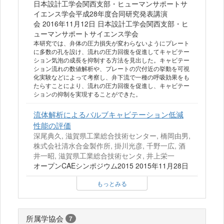
日本設計工学会関西支部・ヒューマンサポートサ
イエンス学会平成28年度合同研究発表講演
会 2016年11月12日 日本設計工学会関西支部・ヒ
ューマンサポートサイエンス学会
本研究では、弁体の圧力損失が変わらないようにプレート
に多数の孔を設け、流れの圧力回復を促進してキャビテー
ション気泡の成長を抑制する方法を見出した。キャビテー
ション流れの数値解析や、プレートの穴付近の挙動を可視
化実験などによって考察し、弁下流で一種の呼吸効果をも
たらすことにより、流れの圧力回復を促進し、キャビテー
ションの抑制を実現することができた。
流体解析によるバルブキャビテーション低減
性能の評価
深尾典久, 滋賀県工業総合技術センター, 橋岡由男,
株式会社清水合金製作所, 掛川光彦, 千野一広, 酒
井一昭, 滋賀県工業総合技術センタ, 井上栄一
オープンCAEシンポジウム2015 2015年11月28日
もっとみる
所属学協会
7