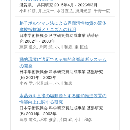
滋賀県、 共同研究 2015年4月 - 2026年3月
小川和彦, 井上栄一, 水谷直弘, 掛川光彦, 千野一広
格子ボルツマン法による界面活性物質の流体
摩擦抵抗減メカニズムの解明
日本学術振興会 科学研究費助成事業 萌芽研
究 2002年 - 2003年
蔦原 道久, 片岡 武, 小川 和彦, 東 恒雄
動的環境に適応できる知的音響診断システム
の開発
日本学術振興会 科学研究費助成事業 基盤研究
(B) 2001年 - 2003年
小谷 学, 小澤 誠一, 小川 和彦
水蒸気を直接の駆動源とする船舶推進装置の
性能向上に関する研究
日本学術振興会 科学研究費助成事業 基盤研究
(B) 2001年 - 2003年
蔦原 道久, 坂本 雅彦, 片岡 武, 小川 和彦