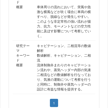
ド
概要
車体周りの流れにおいて、突風や急
激な横風などが吹く場合に車両の横
すべり、脱線などが発生しやすい。
このような非定常性の強い流れが揚
力、抗力、モーメントなどの空力性
能に及ぼす影響について考察してい
く。
研究テー
キャビテーション、二相流等の数値
マ
解析
キーワー
数値解析、キャビテーション、二相
ド
流
概要
流体制御弁まわりのキャビテーショ
ン流れや、蒸気ヘッダー内部の気液
二相流などの数値解析を行なってお
り、気液の運動について考察を行う
と同時に、制御弁や蒸気ヘッダーの
設計に有益な情報を提供する。
1