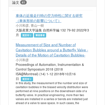
論文
41
車体の近接走行時の空力特性に関する研究
（車体形状の影響について）
小川和彦, 青山一樹
大阪産業大学論集 自然科学編 132 79-92 2022年3
月
査読有り
筆頭著者
Measurement of Size and Number of
Cavitation Bubbles around a Butterfly Valve -
Details of the Motion of Cavitation Bubbles-
小川和彦
Proceedings of Automation, Instrumentation &
Control Symposium 2018 (2018
ISA@Montreal) (14) 1-12 2018年10月16
日
査読有り
In this study, the measurement of the number and size of
cavitation bubbles in the biased velocity distribution were
performed at nine positions on the downstream side of a
butterfly valve. In practical engineering, more than two
valves are installed in a series or bends are installed just
ahead of a valve to save space. In such cases, the