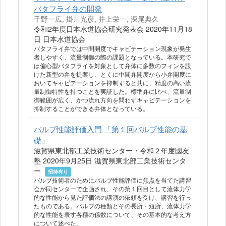
バタフライ弁の開発
千野一広, 掛川光彦, 井上栄一, 深尾典久
令和2年度日本水道協会研究発表会 2020年11月18
日 日本水道協会
バタフライ弁では中間開度でキャビテーション現象が発生
者しやすく、流量制御の際の課題となっている。本研究で
は偏心型バタフライを対象として弁体に多数のフィンを設
けた新型の弁を提案し、とくに中間弁開度から小弁開度に
おいてキャビテーションを抑制すると共に、精度の高い流
量制御特性を持つことを実証した。標準弁に比べ、流量制
御範囲が広く、かつ流れ方向を問わずキャビテーションを
抑制することができる弁体となっている。
バルブ性能評価入門 「第１回バルブ性能の基
礎」
滋賀県東北部工業技術センター・令和２年度國友
塾 2020年9月25日 滋賀県東北部工業技術センタ
ー
招待有り
バルブ技術者のためにバルブ性能評価に焦点を当てた講習
会が同センターで企画され、その第１回目として流体力学
的な性能から見た評価法の講演の依頼を受け、講習を行っ
たものである。バルブの種類とその長所・短所、流体力学
的な性能を表す各種の係数について、その基本的な考え方
について述べた。