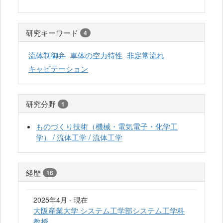
研究キーワード
4
流体制御弁
車体の空力特性
非定常流れ
キャビテーション
研究分野
1
ものづくり技術（機械・電気電子・化学工
学） / 流体工学 / 流体工学
経歴
16
2025年4月 - 現在
大阪産業大学 システム工学部システム工学科
教授