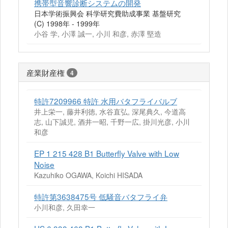
携帯型音響診断システムの開発
日本学術振興会 科学研究費助成事業 基盤研究
(C) 1998年 - 1999年
小谷 学, 小澤 誠一, 小川 和彦, 赤澤 堅造
産業財産権
4
特許7209966 特許 水用バタフライバルブ
井上栄一, 藤井利徳, 水谷直弘, 深尾典久, 今道高
志, 山下誠児, 酒井一昭, 千野一広, 掛川光彦, 小川
和彦
EP 1 215 428 B1 Butterfly Valve with Low
Noise
Kazuhiko OGAWA, Koichi HISADA
特許第3638475号 低騒音バタフライ弁
小川和彦, 久田幸一