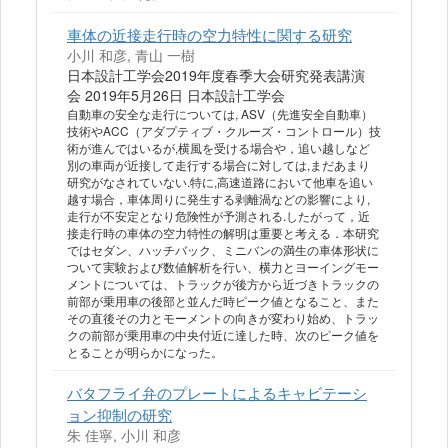
車体の近接走行時の空力特性に関する研究
小川 和彦, 青山 一樹
日本設計工学会2019年度春季大会研究発表講演
会 2019年5月26日 日本設計工学会
自動車の安全な走行については, ASV（先進安全自動車）
技術やACC（アダプティブ・クルーズ・コントロール）技
術が進んではいるが,横風を受ける場合や，追い越しなど
別の車両が近接して走行する場合に対しては,まだあまり
研究がなされていない.特に,高速道路において他車を追い
越す場合，車体周りに発生する剥離渦などの影響により,
走行が不安定となり危険性が予測される.したがって，近
接走行時の車体の空力特性の解明は重要と考える．本研究
ではセダン、ハッチバック、ミニバンの満生の車体形状に
ついて実験および数値解析を行い、横力とヨーイングモー
メントについては、トラックが後方から近づきトラックの
前部が乗用車の後部と並んだ時ピーク値となること、また
その直後その力とモーメントの向きが変わり始め、トラッ
クの前部が乗用車の中央付近に達した時、次のピーク値を
とることが明らかになった。
バタフライ弁のプレートによるキャビテーシ
ョン抑制の研究
朱 佳寧, 小川 和彦